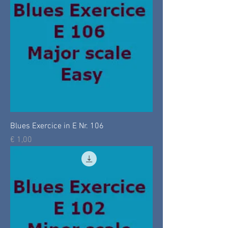
Blues Exercice in E Nr. 106
Prijs
€ 1,00