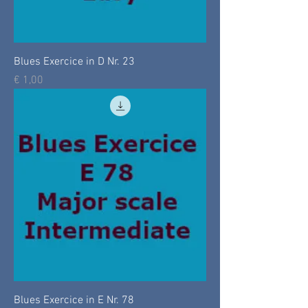
Blues Exercice in D Nr. 23
Prijs
€ 1,00
Blues Exercice in E Nr. 78