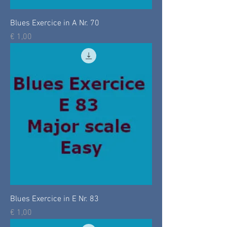
Blues Exercice in A Nr. 70
Prijs
€ 1,00
Blues Exercice in E Nr. 83
Prijs
€ 1,00