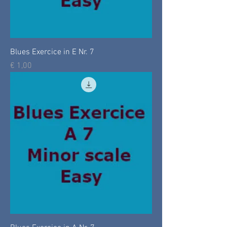
Blues Exercice in E Nr. 7
Prijs
€ 1,00