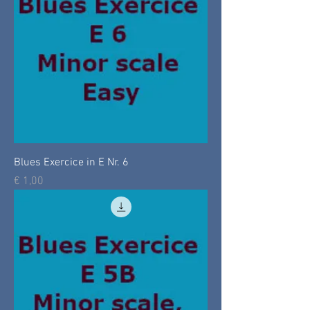
Blues Exercice in E Nr. 6
Prijs
€ 1,00